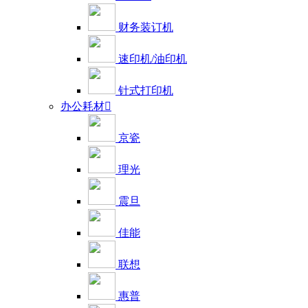
财务装订机
速印机/油印机
针式打印机
办公耗材

京瓷
理光
震旦
佳能
联想
惠普