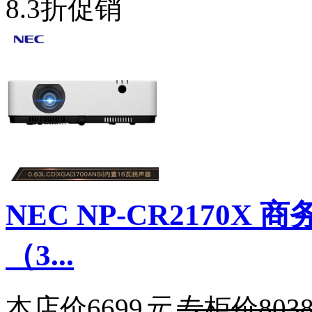
8.3折促销
NEC NP-CR2170
（3...
本店价
6699
元
专柜价
803