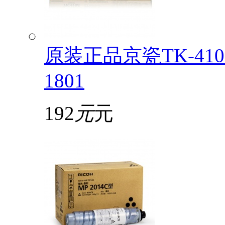
原装正品京瓷TK-4108
1801
192
元
元