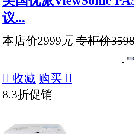
美国优派ViewSonic 
议...
本店价
2999
元
专柜价
359

收藏
购买

8.3折促销