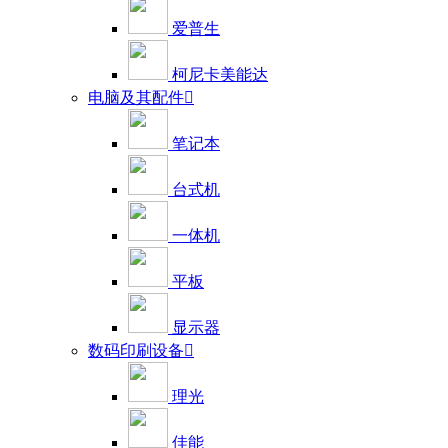
爱普生
柯尼卡美能达
电脑及其配件

笔记本
台式机
一体机
平板
显示器
数码印刷设备

理光
佳能