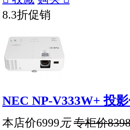
8.3折促销
NEC NP-V333W+ 投
本店价
6999
元
专柜价
839