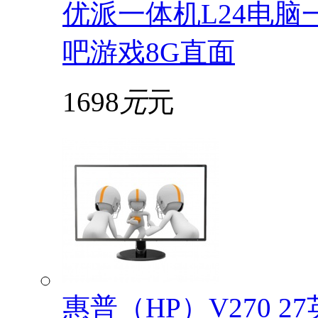
优派一体机L24电脑
吧游戏8G直面
1698
元
元
惠普（HP）V270 2