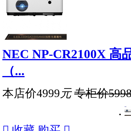
NEC NP-CR2100
（...
本店价
4999
元
专柜价
599

收藏
购买
