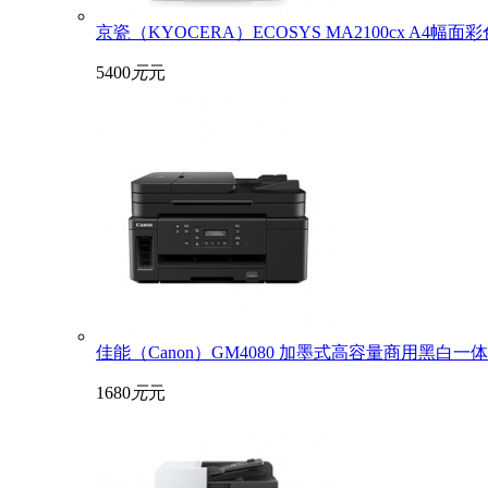
京瓷（KYOCERA）ECOSYS MA2100cx A4
5400
元
元
佳能（Canon）GM4080 加墨式高容量商用黑白一体
1680
元
元