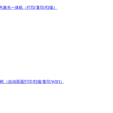
幅面彩色激光一体机（打印/复印/扫描）
机（自动双面打印/扫描/复印/WIFI）