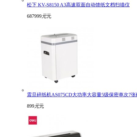
松下 KV-S8150 A3高速双面自动馈纸文档扫描仪
687999
元
元
震旦碎纸机AS075CD大功率大容量5级保密单次7张
899
元
元