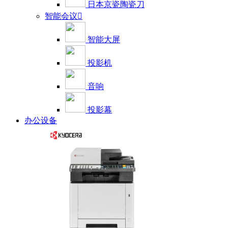
日本京瓷陶瓷刀
智能会议

智能大屏
投影机
音响
投影幕
办公设备