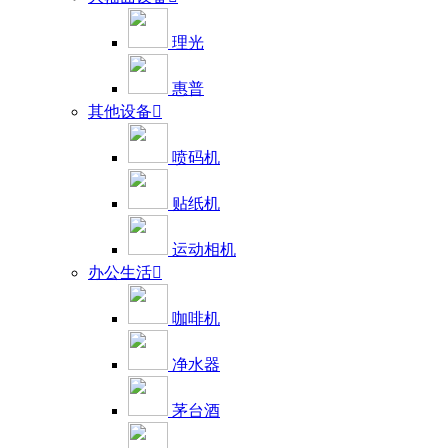
理光
惠普
其他设备

喷码机
贴纸机
运动相机
办公生活

咖啡机
净水器
茅台酒