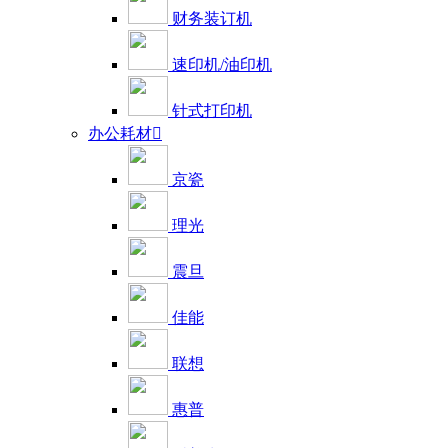
财务装订机
速印机/油印机
针式打印机
办公耗材

京瓷
理光
震旦
佳能
联想
惠普