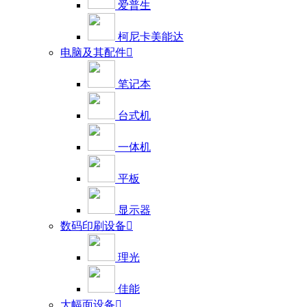
爱普生
柯尼卡美能达
电脑及其配件

笔记本
台式机
一体机
平板
显示器
数码印刷设备

理光
佳能
大幅面设备
