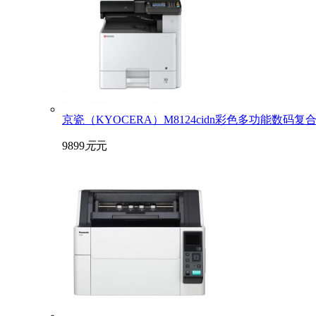
京瓷（KYOCERA）M8124cidn彩色多功能数码复
9899
元
元