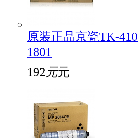
原装正品京瓷TK-4108
1801
192
元
元