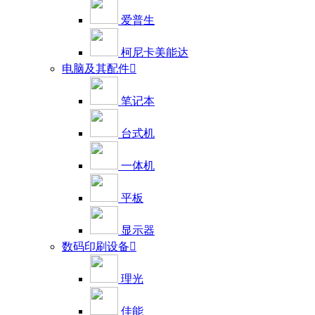
爱普生
柯尼卡美能达
电脑及其配件

笔记本
台式机
一体机
平板
显示器
数码印刷设备

理光
佳能