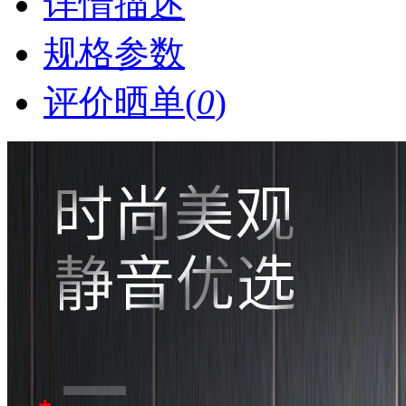
详情描述
规格参数
评价晒单(
0
)