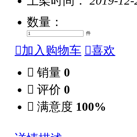
上架时间：
2019-12-
数量：
件

加入购物车

喜欢

销量
0

评价
0

满意度
100%