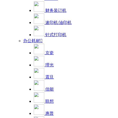
财务装订机
速印机/油印机
针式打印机
办公耗材

京瓷
理光
震旦
佳能
联想
惠普