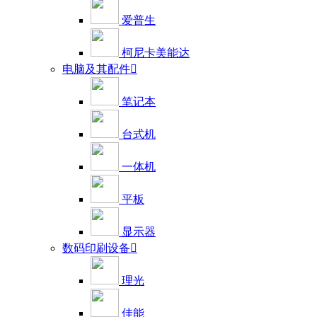
爱普生
柯尼卡美能达
电脑及其配件

笔记本
台式机
一体机
平板
显示器
数码印刷设备

理光
佳能