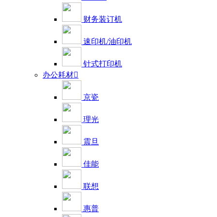
财务装订机
速印机/油印机
针式打印机
办公耗材

京瓷
理光
震旦
佳能
联想
惠普