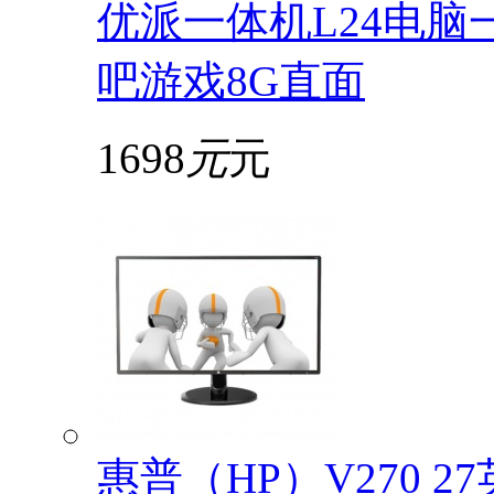
优派一体机L24电脑
吧游戏8G直面
1698
元
元
惠普（HP）V270 2