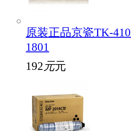
原装正品京瓷TK-4108
1801
192
元
元