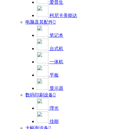
爱普生
柯尼卡美能达
电脑及其配件

笔记本
台式机
一体机
平板
显示器
数码印刷设备

理光
佳能
大幅面设备
