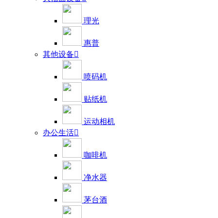
理光
惠普
其他设备

喷码机
贴纸机
运动相机
办公生活

咖啡机
净水器
茅台酒