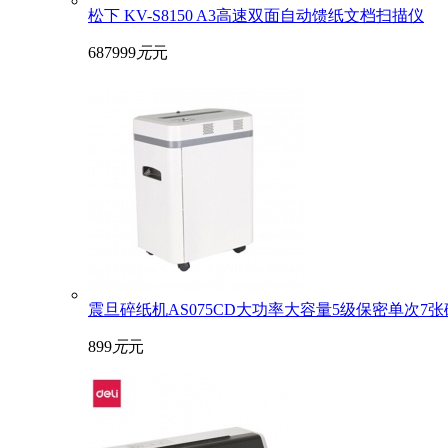
松下 KV-S8150 A3高速双面自动馈纸文档扫描仪
687999
元
元
震旦碎纸机AS075CD大功率大容量5级保密单次7张
899
元
元