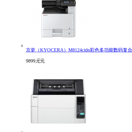
京瓷（KYOCERA）M8124cidn彩色多功能数码复
9899
元
元