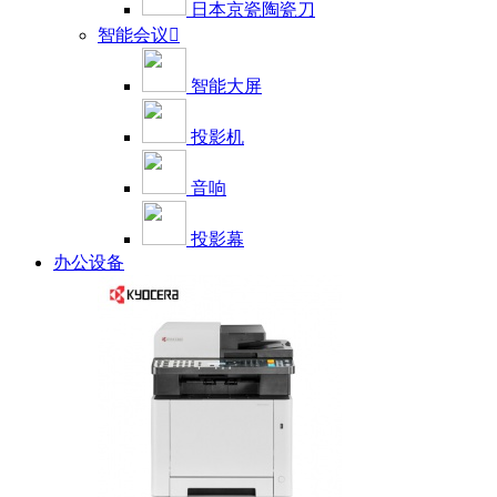
日本京瓷陶瓷刀
智能会议

智能大屏
投影机
音响
投影幕
办公设备