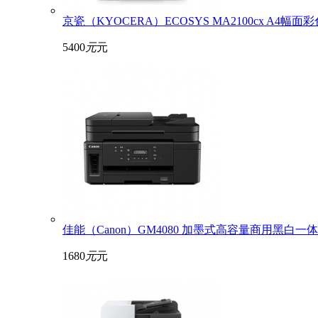
京瓷（KYOCERA）ECOSYS MA2100cx A4
5400
元
元
佳能（Canon）GM4080 加墨式高容量商用黑白一体
1680
元
元