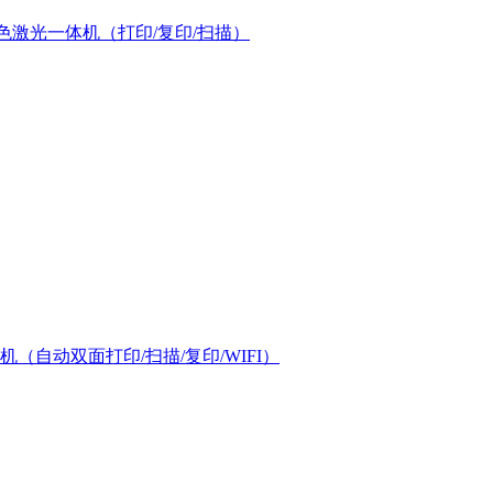
幅面彩色激光一体机（打印/复印/扫描）
机（自动双面打印/扫描/复印/WIFI）