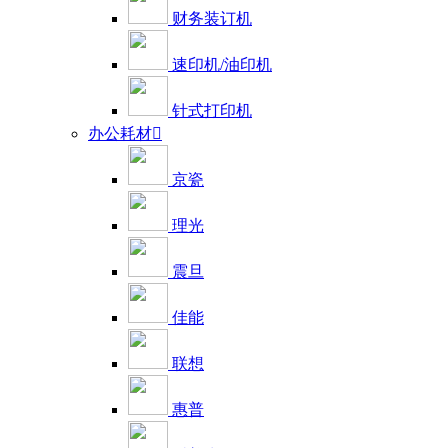
财务装订机
速印机/油印机
针式打印机
办公耗材

京瓷
理光
震旦
佳能
联想
惠普