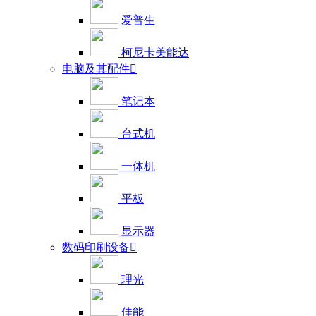
爱普生
柯尼卡美能达
电脑及其配件

笔记本
台式机
一体机
平板
显示器
数码印刷设备

理光
佳能