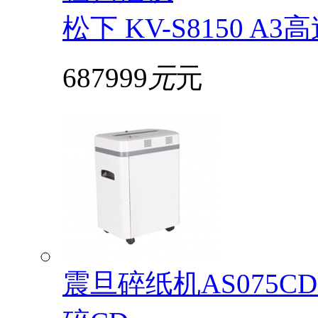
松下 KV-S8150
687999
元
元
震旦碎纸机AS075