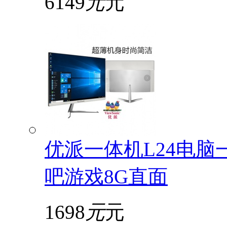
6149
元
元
优派一体机L24电脑
吧游戏8G直面
1698
元
元