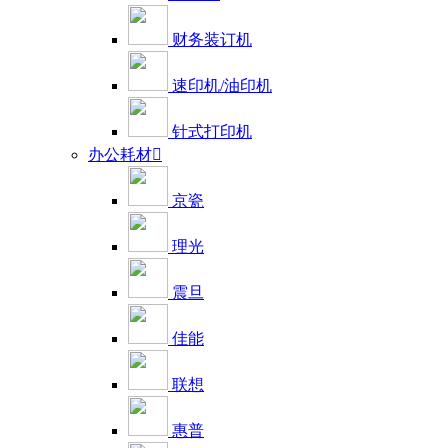
财务装订机
速印机/油印机
针式打印机
办公耗材

京瓷
理光
震旦
佳能
联想
惠普