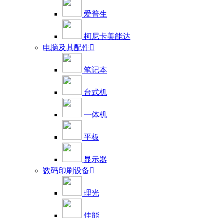
爱普生
柯尼卡美能达
电脑及其配件

笔记本
台式机
一体机
平板
显示器
数码印刷设备

理光
佳能