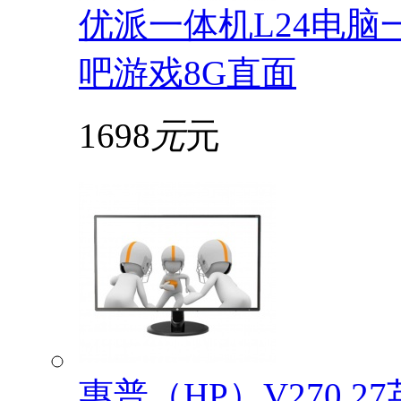
优派一体机L24电脑
吧游戏8G直面
1698
元
元
惠普（HP）V270 2