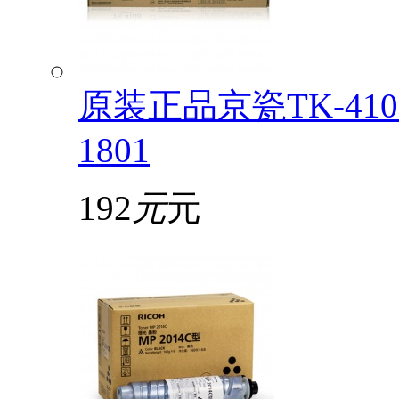
原装正品京瓷TK-4108
1801
192
元
元