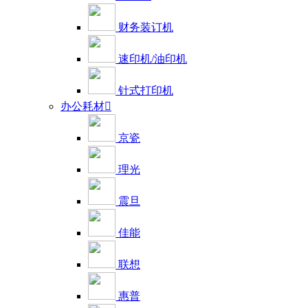
财务装订机
速印机/油印机
针式打印机
办公耗材

京瓷
理光
震旦
佳能
联想
惠普